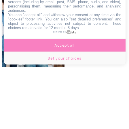
screens (including by email, post, SMS, phone, audio, and video),
Cette agence
personalising them, measuring their performance, and analysing
immobilière qui
audiences.
You can "accept all" and withdraw your consent at any time via the
cartonne sur Netflix
"cookies" footer link
. You can also "set detailed preferences" and
object to processing activities not subject to consent. These
débarque pour la
choices remain valid for 12 months 5 days.
première fois à
powered by
Bruxelles
Accept all
Set your choices
LOISIRS
À 1h30 de Bruxelles,
cette piste cyclable
lumineuse vous fait
rouler dans
La Nuit
étoilée
de Van Gogh