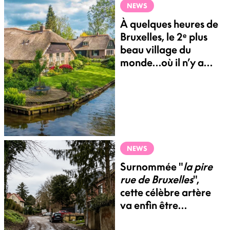
NEWS
À quelques heures de
Bruxelles, le 2ᵉ plus
beau village du
monde…où il n’y a
presque aucune
route
NEWS
Surnommée "
la pire
rue de Bruxelles
",
cette célèbre artère
va enfin être
rénovée