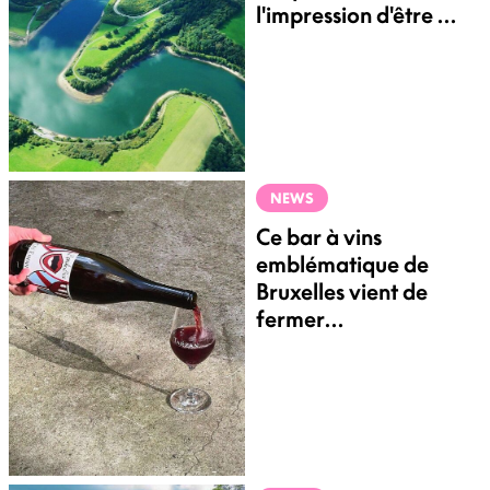
l'impression d'être à
l'autre bout du
monde
NEWS
Ce bar à vins
emblématique de
Bruxelles vient de
fermer
définitivement ses
portes