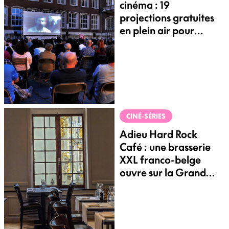
cinéma : 19
projections gratuites
en plein air pour
illuminer vos soirées
d'été
CINÉ-SÉRIES
Adieu Hard Rock
Café : une brasserie
XXL franco-belge
ouvre sur la Grand-
Place de Bruxelles