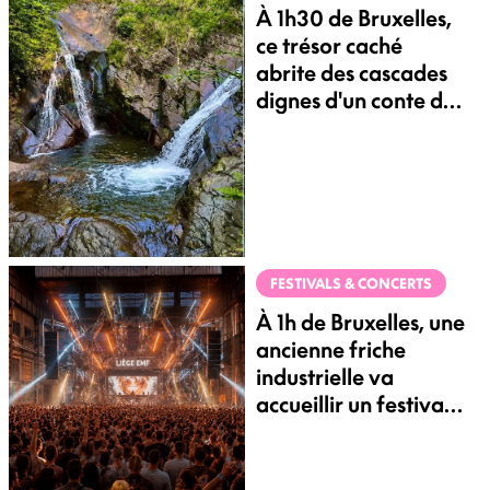
À 1h30 de Bruxelles,
ce trésor caché
abrite des cascades
dignes d'un conte de
fées
FESTIVALS & CONCERTS
À 1h de Bruxelles, une
ancienne friche
industrielle va
accueillir un festival
techno XXL en plein
air