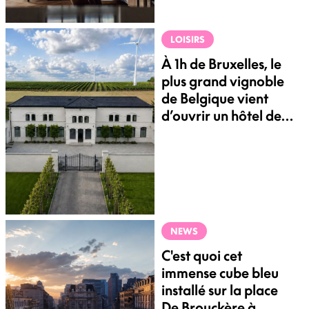
LOISIRS
À 1h de Bruxelles, le
plus grand vignoble
de Belgique vient
d’ouvrir un hôtel de
luxe au milieu des
vignes
NEWS
C'est quoi cet
immense cube bleu
installé sur la place
De Brouckère à