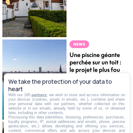
complètement hors
du temps
NEWS
Une piscine géante
perchée sur un toit :
le projet le plus fou
de Bruxelles se
We take the protection of your data to
précise
heart
With our 180
partners
, we wish to store and access information on
your devices (cookies, pixels in emails, etc.), combine and share
your personal data with our partners, whether collected on this
website or in our emails, already held by some of us, or obtained
later, including in other contexts.
Processing this data (identifiers, browsing, preferences, purchases,
loyalty programs, IP, postal addresses and emails, phone, precise
geolocation, etc.) allows developing and offering you services,
NEWS
content, commercial offers and ads across your devices and