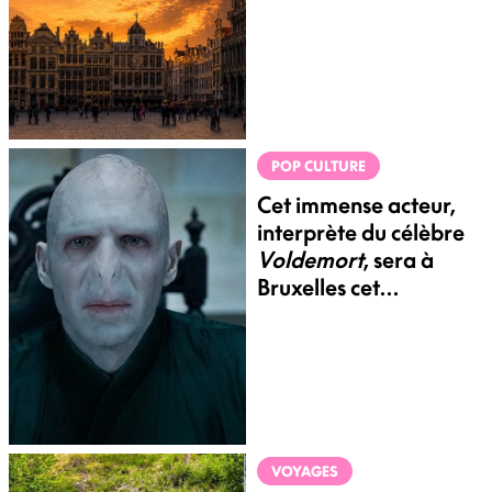
pénombre en août
POP CULTURE
Cet immense acteur,
interprète du célèbre
Voldemort
, sera à
Bruxelles cet
automne
VOYAGES